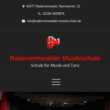
Skip
42477 Radevormwald, Hermannstr. 21
to
02195 9429876
content
info@radevormwalder-musikschule.de
Radevormwalder Musikschule
Schule für Musik und Tanz