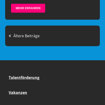
MEHR ERFAHREN
Beitragsnavigation
Ältere Beiträge
Talentförderung
Vakanzen