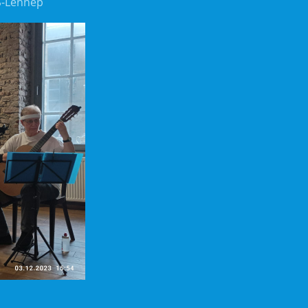
S-Lennep
d