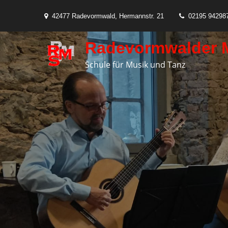
Skip
42477 Radevormwald, Hermannstr. 21
02195 94298
to
content
Radevormwalder 
Schule für Musik und Tanz