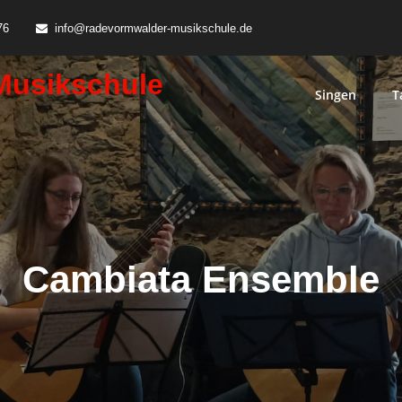
76
info@radevormwalder-musikschule.de
Musikschule
Singen
T
Cambiata Ensemble