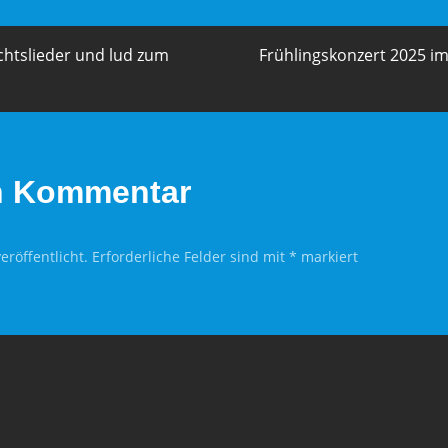
igation
chtslieder und lud zum
Frühlingskonzert 2025 i
n Kommentar
eröffentlicht.
Erforderliche Felder sind mit
*
markiert