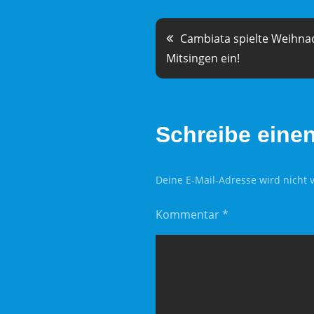
Beitragsnav
Cambiata spielte Weihna
Mitsingen ein!
Schreibe eine
Deine E-Mail-Adresse wird nicht v
Kommentar
*