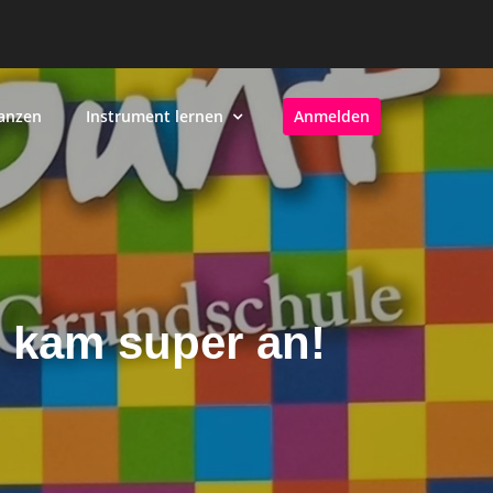
anzen
Instrument lernen
Anmelden
 kam super an!