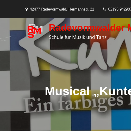
Skip
42477 Radevormwald, Hermannstr. 21
02195 94298
to
content
Radevormwalder 
Schule für Musik und Tanz
Musical „Kunt