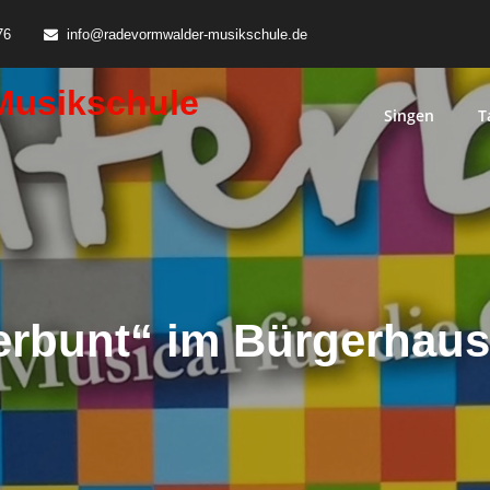
76
info@radevormwalder-musikschule.de
Musikschule
Singen
T
erbunt“ im Bürgerhaus