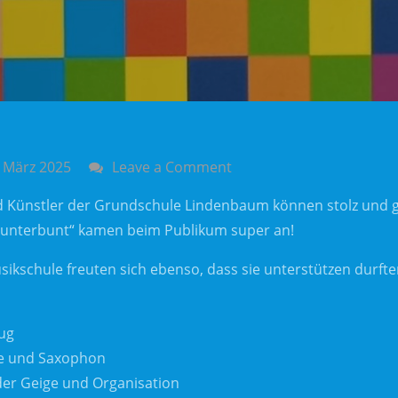
on
. März 2025
Leave a Comment
Musical
d Künstler der Grundschule Lindenbaum können stolz und glü
„Kunterbunt“
Kunterbunt“ kamen beim Publikum super an!
im
Bürgerhaus
ikschule freuten sich ebenso, dass sie unterstützen durfte
kam
super
ug
an!
tte und Saxophon
er Geige und Organisation