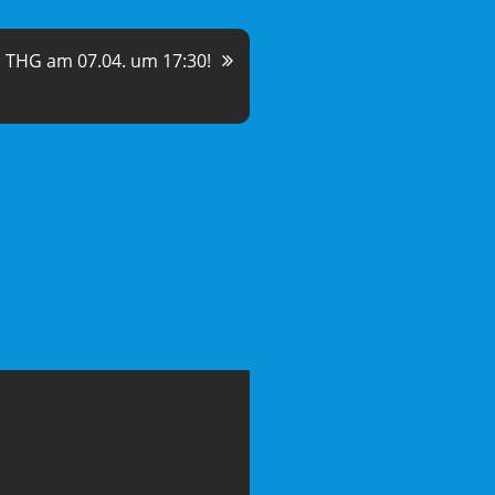
m THG am 07.04. um 17:30!